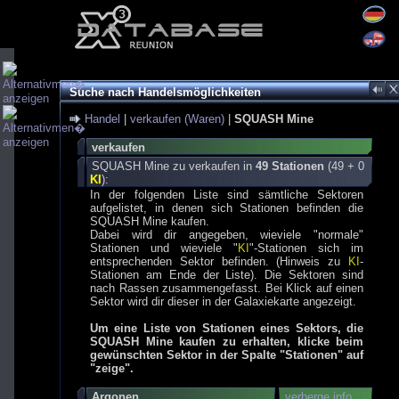
Suche nach Handelsmöglichkeiten
Handel
|
verkaufen (Waren)
|
SQUASH Mine
verkaufen
SQUASH Mine zu verkaufen in
49 Stationen
(49 + 0
KI
):
In der folgenden Liste sind sämtliche Sektoren
aufgelistet, in denen sich Stationen befinden die
SQUASH Mine kaufen.
Dabei wird dir angegeben, wieviele "normale"
Stationen und wieviele "
KI
"-Stationen sich im
entsprechenden Sektor befinden. (Hinweis zu
KI
-
Stationen am Ende der Liste). Die Sektoren sind
nach Rassen zusammengefasst. Bei Klick auf einen
Sektor wird dir dieser in der Galaxiekarte angezeigt.
Um eine Liste von Stationen eines Sektors, die
SQUASH Mine kaufen zu erhalten, klicke beim
gewünschten Sektor in der Spalte "Stationen" auf
"zeige".
Argonen
verberge info