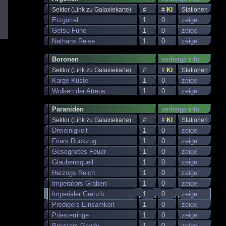
Sektor (Link zu Galaxiekarte)
#
#
KI
Stationen
Erzgürtel
1
0
zeige
Getsu Fune
1
0
zeige
Nathans Reise
1
0
zeige
Boronen
verberge info
Sektor (Link zu Galaxiekarte)
#
#
KI
Stationen
Karge Küste
1
0
zeige
Wolken der Atreus
1
0
zeige
Paraniden
verberge info
Sektor (Link zu Galaxiekarte)
#
#
KI
Stationen
Dreieinigkeit
1
0
zeige
Friars Rückzug
1
0
zeige
Gesegnetes Feuer
1
0
zeige
Glaubensquell
1
0
zeige
Herzogs Reich
1
0
zeige
Imperators Graben
1
0
zeige
Imperialer Grenzb.
1
0
zeige
Predigers Einsamkeit
1
0
zeige
Priesterringe
1
0
zeige
Priesters Gnade
1
0
zeige