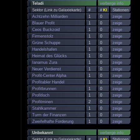
Teladi
verberge info
Sektor (Link zu Galaxiekarte)
#
#
KI
Stationen
Achtzehn Milliarden
1
0
zeige
Blauer Profit
1
0
zeige
Ceos Buckzoid
1
0
zeige
Firmenstolz
1
0
zeige
Grüne Schuppe
1
0
zeige
Handelshafen
1
0
zeige
Heimat des Glücks
1
0
zeige
Ianamus Zura
1
0
zeige
Neuer Verdienst
1
0
zeige
Profit-Center Alpha
1
0
zeige
Profitabler Handel
1
0
zeige
Profitbrunnen
1
0
zeige
Profitloch
1
0
zeige
Profitminen
2
0
zeige
Stahlkammer
1
0
zeige
Turm der Finanzen
1
0
zeige
Zweifelhafte Forderung
1
0
zeige
Unbekannt
verberge info
Sektor (Link zu Galaxiekarte)
#
#
KI
Stationen