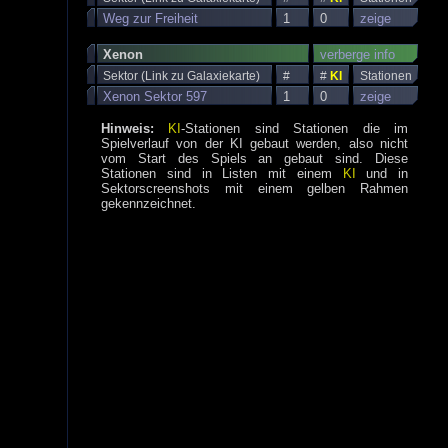
Weg zur Freiheit
1
0
zeige
Xenon
verberge info
Sektor (Link zu Galaxiekarte)
#
#
KI
Stationen
Xenon Sektor 597
1
0
zeige
Hinweis:
KI
-Stationen sind Stationen die im
Spielverlauf von der KI gebaut werden, also nicht
vom Start des Spiels an gebaut sind. Diese
Stationen sind in Listen mit einem
KI
und in
Sektorscreenshots mit einem gelben Rahmen
gekennzeichnet.