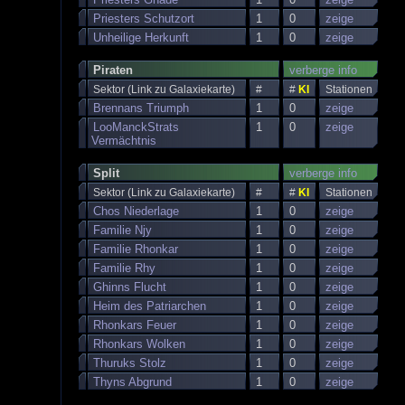
Priesters Schutzort
1
0
zeige
Unheilige Herkunft
1
0
zeige
Piraten
verberge info
Sektor (Link zu Galaxiekarte)
#
#
KI
Stationen
Brennans Triumph
1
0
zeige
LooManckStrats
1
0
zeige
Vermächtnis
Split
verberge info
Sektor (Link zu Galaxiekarte)
#
#
KI
Stationen
Chos Niederlage
1
0
zeige
Familie Njy
1
0
zeige
Familie Rhonkar
1
0
zeige
Familie Rhy
1
0
zeige
Ghinns Flucht
1
0
zeige
Heim des Patriarchen
1
0
zeige
Rhonkars Feuer
1
0
zeige
Rhonkars Wolken
1
0
zeige
Thuruks Stolz
1
0
zeige
Thyns Abgrund
1
0
zeige