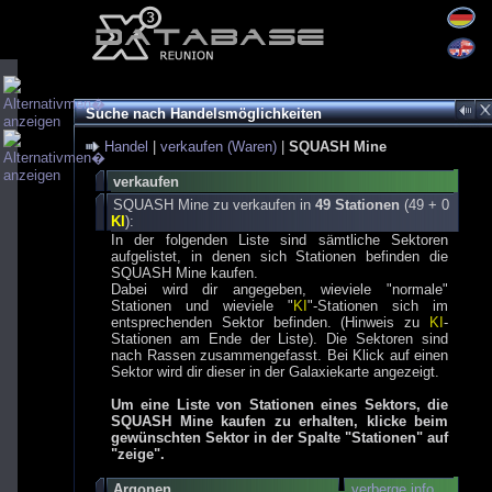
Suche nach Handelsmöglichkeiten
Handel
|
verkaufen (Waren)
|
SQUASH Mine
verkaufen
SQUASH Mine zu verkaufen in
49 Stationen
(49 + 0
KI
):
In der folgenden Liste sind sämtliche Sektoren
aufgelistet, in denen sich Stationen befinden die
SQUASH Mine kaufen.
Dabei wird dir angegeben, wieviele "normale"
Stationen und wieviele "
KI
"-Stationen sich im
entsprechenden Sektor befinden. (Hinweis zu
KI
-
Stationen am Ende der Liste). Die Sektoren sind
nach Rassen zusammengefasst. Bei Klick auf einen
Sektor wird dir dieser in der Galaxiekarte angezeigt.
Um eine Liste von Stationen eines Sektors, die
SQUASH Mine kaufen zu erhalten, klicke beim
gewünschten Sektor in der Spalte "Stationen" auf
"zeige".
Argonen
verberge info