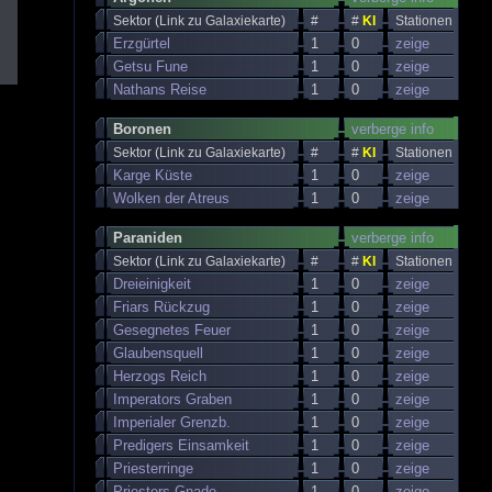
Sektor (Link zu Galaxiekarte)
#
#
KI
Stationen
Erzgürtel
1
0
zeige
Getsu Fune
1
0
zeige
Nathans Reise
1
0
zeige
Boronen
verberge info
Sektor (Link zu Galaxiekarte)
#
#
KI
Stationen
Karge Küste
1
0
zeige
Wolken der Atreus
1
0
zeige
Paraniden
verberge info
Sektor (Link zu Galaxiekarte)
#
#
KI
Stationen
Dreieinigkeit
1
0
zeige
Friars Rückzug
1
0
zeige
Gesegnetes Feuer
1
0
zeige
Glaubensquell
1
0
zeige
Herzogs Reich
1
0
zeige
Imperators Graben
1
0
zeige
Imperialer Grenzb.
1
0
zeige
Predigers Einsamkeit
1
0
zeige
Priesterringe
1
0
zeige
Priesters Gnade
1
0
zeige