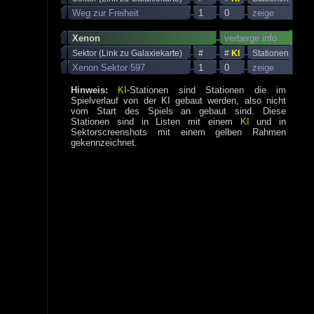
Weg zur Freiheit
1
0
zeige
Xenon
verberge info
Sektor (Link zu Galaxiekarte)
#
#
KI
Stationen
Xenon Sektor 597
1
0
zeige
Hinweis:
KI
-Stationen sind Stationen die im
Spielverlauf von der KI gebaut werden, also nicht
vom Start des Spiels an gebaut sind. Diese
Stationen sind in Listen mit einem
KI
und in
Sektorscreenshots mit einem gelben Rahmen
gekennzeichnet.