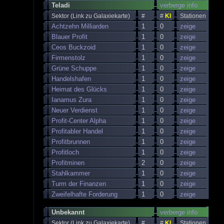
Teladi
verberge info
Sektor (Link zu Galaxiekarte)
#
#
KI
Stationen
Achtzehn Milliarden
1
0
zeige
Blauer Profit
1
0
zeige
Ceos Buckzoid
1
0
zeige
Firmenstolz
1
0
zeige
Grüne Schuppe
1
0
zeige
Handelshafen
1
0
zeige
Heimat des Glücks
1
0
zeige
Ianamus Zura
1
0
zeige
Neuer Verdienst
1
0
zeige
Profit-Center Alpha
1
0
zeige
Profitabler Handel
1
0
zeige
Profitbrunnen
1
0
zeige
Profitloch
1
0
zeige
Profitminen
2
0
zeige
Stahlkammer
1
0
zeige
Turm der Finanzen
1
0
zeige
Zweifelhafte Forderung
1
0
zeige
Unbekannt
verberge info
Sektor (Link zu Galaxiekarte)
#
#
KI
Stationen