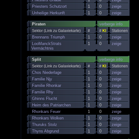
Priesters Schutzort
1
0
zeige
Unheilige Herkunft
1
0
zeige
Piraten
verberge info
Sektor (Link zu Galaxiekarte)
#
#
KI
Stationen
Brennans Triumph
1
0
zeige
LooManckStrats
1
0
zeige
Vermächtnis
Split
verberge info
Sektor (Link zu Galaxiekarte)
#
#
KI
Stationen
Chos Niederlage
1
0
zeige
Familie Njy
1
0
zeige
Familie Rhonkar
1
0
zeige
Familie Rhy
1
0
zeige
Ghinns Flucht
1
0
zeige
Heim des Patriarchen
1
0
zeige
Rhonkars Feuer
1
0
zeige
Rhonkars Wolken
1
0
zeige
Thuruks Stolz
1
0
zeige
Thyns Abgrund
1
0
zeige