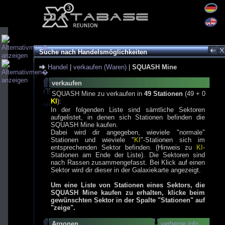
Suche nach Handelsmöglichkeiten
Handel
|
verkaufen (Waren)
|
SQUASH Mine
verkaufen
SQUASH Mine zu verkaufen in
49 Stationen
(49 + 0
KI
):
In der folgenden Liste sind sämtliche Sektoren
aufgelistet, in denen sich Stationen befinden die
SQUASH Mine kaufen.
Dabei wird dir angegeben, wieviele "normale"
Stationen und wieviele "
KI
"-Stationen sich im
entsprechenden Sektor befinden. (Hinweis zu
KI
-
Stationen am Ende der Liste). Die Sektoren sind
nach Rassen zusammengefasst. Bei Klick auf einen
Sektor wird dir dieser in der Galaxiekarte angezeigt.
Um eine Liste von Stationen eines Sektors, die
SQUASH Mine kaufen zu erhalten, klicke beim
gewünschten Sektor in der Spalte "Stationen" auf
"zeige".
Argonen
verberge info