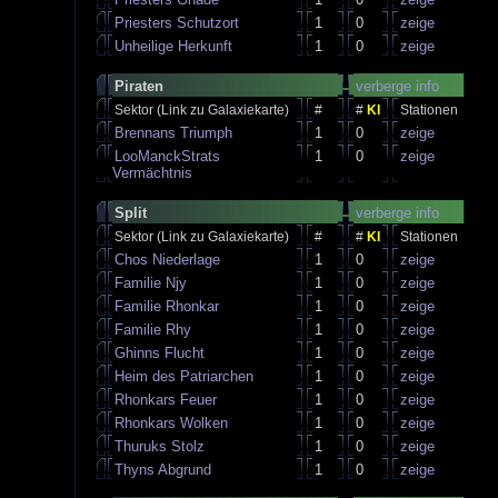
Priesters Schutzort
1
0
zeige
Unheilige Herkunft
1
0
zeige
Piraten
verberge info
Sektor (Link zu Galaxiekarte)
#
#
KI
Stationen
Brennans Triumph
1
0
zeige
LooManckStrats
1
0
zeige
Vermächtnis
Split
verberge info
Sektor (Link zu Galaxiekarte)
#
#
KI
Stationen
Chos Niederlage
1
0
zeige
Familie Njy
1
0
zeige
Familie Rhonkar
1
0
zeige
Familie Rhy
1
0
zeige
Ghinns Flucht
1
0
zeige
Heim des Patriarchen
1
0
zeige
Rhonkars Feuer
1
0
zeige
Rhonkars Wolken
1
0
zeige
Thuruks Stolz
1
0
zeige
Thyns Abgrund
1
0
zeige