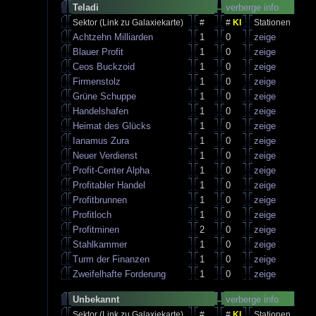
Teladi
verberge info
Sektor (Link zu Galaxiekarte)
#
#
KI
Stationen
Achtzehn Milliarden
1
0
zeige
Blauer Profit
1
0
zeige
Ceos Buckzoid
1
0
zeige
Firmenstolz
1
0
zeige
Grüne Schuppe
1
0
zeige
Handelshafen
1
0
zeige
Heimat des Glücks
1
0
zeige
Ianamus Zura
1
0
zeige
Neuer Verdienst
1
0
zeige
Profit-Center Alpha
1
0
zeige
Profitabler Handel
1
0
zeige
Profitbrunnen
1
0
zeige
Profitloch
1
0
zeige
Profitminen
2
0
zeige
Stahlkammer
1
0
zeige
Turm der Finanzen
1
0
zeige
Zweifelhafte Forderung
1
0
zeige
Unbekannt
verberge info
Sektor (Link zu Galaxiekarte)
#
#
KI
Stationen