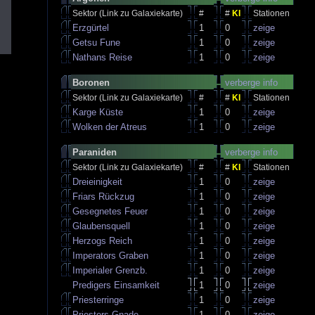
Sektor (Link zu Galaxiekarte)
#
#
KI
Stationen
Erzgürtel
1
0
zeige
Getsu Fune
1
0
zeige
Nathans Reise
1
0
zeige
Boronen
verberge info
Sektor (Link zu Galaxiekarte)
#
#
KI
Stationen
Karge Küste
1
0
zeige
Wolken der Atreus
1
0
zeige
Paraniden
verberge info
Sektor (Link zu Galaxiekarte)
#
#
KI
Stationen
Dreieinigkeit
1
0
zeige
Friars Rückzug
1
0
zeige
Gesegnetes Feuer
1
0
zeige
Glaubensquell
1
0
zeige
Herzogs Reich
1
0
zeige
Imperators Graben
1
0
zeige
Imperialer Grenzb.
1
0
zeige
Predigers Einsamkeit
1
0
zeige
Priesterringe
1
0
zeige
Priesters Gnade
1
0
zeige