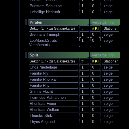
Priesters Schutzort
1
0
zeige
Unheilige Herkunft
1
0
zeige
Piraten
verberge info
Sektor (Link zu Galaxiekarte)
#
#
KI
Stationen
Brennans Triumph
1
0
zeige
LooManckStrats
1
0
zeige
Vermächtnis
Split
verberge info
Sektor (Link zu Galaxiekarte)
#
#
KI
Stationen
Chos Niederlage
1
0
zeige
Familie Njy
1
0
zeige
Familie Rhonkar
1
0
zeige
Familie Rhy
1
0
zeige
Ghinns Flucht
1
0
zeige
Heim des Patriarchen
1
0
zeige
Rhonkars Feuer
1
0
zeige
Rhonkars Wolken
1
0
zeige
Thuruks Stolz
1
0
zeige
Thyns Abgrund
1
0
zeige