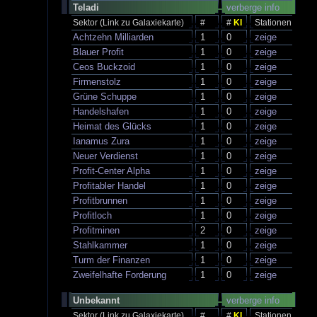
Teladi
verberge info
Sektor (Link zu Galaxiekarte)
#
#
KI
Stationen
Achtzehn Milliarden
1
0
zeige
Blauer Profit
1
0
zeige
Ceos Buckzoid
1
0
zeige
Firmenstolz
1
0
zeige
Grüne Schuppe
1
0
zeige
Handelshafen
1
0
zeige
Heimat des Glücks
1
0
zeige
Ianamus Zura
1
0
zeige
Neuer Verdienst
1
0
zeige
Profit-Center Alpha
1
0
zeige
Profitabler Handel
1
0
zeige
Profitbrunnen
1
0
zeige
Profitloch
1
0
zeige
Profitminen
2
0
zeige
Stahlkammer
1
0
zeige
Turm der Finanzen
1
0
zeige
Zweifelhafte Forderung
1
0
zeige
Unbekannt
verberge info
Sektor (Link zu Galaxiekarte)
#
#
KI
Stationen