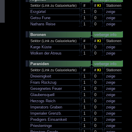
Sektor (Link zu Galaxiekarte)
#
#
KI
Stationen
Erzgürtel
1
0
zeige
Getsu Fune
1
0
zeige
Nathans Reise
1
0
zeige
Boronen
verberge info
Sektor (Link zu Galaxiekarte)
#
#
KI
Stationen
Karge Küste
1
0
zeige
Wolken der Atreus
1
0
zeige
Paraniden
verberge info
Sektor (Link zu Galaxiekarte)
#
#
KI
Stationen
Dreieinigkeit
1
0
zeige
Friars Rückzug
1
0
zeige
Gesegnetes Feuer
1
0
zeige
Glaubensquell
1
0
zeige
Herzogs Reich
1
0
zeige
Imperators Graben
1
0
zeige
Imperialer Grenzb.
1
0
zeige
Predigers Einsamkeit
1
0
zeige
Priesterringe
1
0
zeige
Priesters Gnade
1
0
zeige