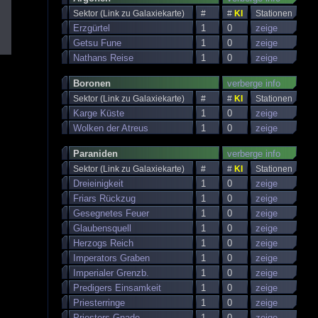
Sektor (Link zu Galaxiekarte)
#
#
KI
Stationen
Erzgürtel
1
0
zeige
Getsu Fune
1
0
zeige
Nathans Reise
1
0
zeige
Boronen
verberge info
Sektor (Link zu Galaxiekarte)
#
#
KI
Stationen
Karge Küste
1
0
zeige
Wolken der Atreus
1
0
zeige
Paraniden
verberge info
Sektor (Link zu Galaxiekarte)
#
#
KI
Stationen
Dreieinigkeit
1
0
zeige
Friars Rückzug
1
0
zeige
Gesegnetes Feuer
1
0
zeige
Glaubensquell
1
0
zeige
Herzogs Reich
1
0
zeige
Imperators Graben
1
0
zeige
Imperialer Grenzb.
1
0
zeige
Predigers Einsamkeit
1
0
zeige
Priesterringe
1
0
zeige
Priesters Gnade
1
0
zeige