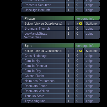
Priesters Schutzort
1
0
zeige
Unheilige Herkunft
1
0
zeige
Piraten
verberge info
Sektor (Link zu Galaxiekarte)
#
#
KI
Stationen
Brennans Triumph
1
0
zeige
LooManckStrats
1
0
zeige
Vermächtnis
Split
verberge info
Sektor (Link zu Galaxiekarte)
#
#
KI
Stationen
Chos Niederlage
1
0
zeige
Familie Njy
1
0
zeige
Familie Rhonkar
1
0
zeige
Familie Rhy
1
0
zeige
Ghinns Flucht
1
0
zeige
Heim des Patriarchen
1
0
zeige
Rhonkars Feuer
1
0
zeige
Rhonkars Wolken
1
0
zeige
Thuruks Stolz
1
0
zeige
Thyns Abgrund
1
0
zeige