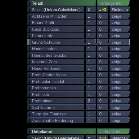
Teladi
verberge info
Sektor (Link zu Galaxiekarte)
#
#
KI
Stationen
Achtzehn Milliarden
1
0
zeige
Blauer Profit
1
0
zeige
Ceos Buckzoid
1
0
zeige
Firmenstolz
1
0
zeige
Grüne Schuppe
1
0
zeige
Handelshafen
1
0
zeige
Heimat des Glücks
1
0
zeige
Ianamus Zura
1
0
zeige
Neuer Verdienst
1
0
zeige
Profit-Center Alpha
1
0
zeige
Profitabler Handel
1
0
zeige
Profitbrunnen
1
0
zeige
Profitloch
1
0
zeige
Profitminen
2
0
zeige
Stahlkammer
1
0
zeige
Turm der Finanzen
1
0
zeige
Zweifelhafte Forderung
1
0
zeige
Unbekannt
verberge info
Sektor (Link zu Galaxiekarte)
#
#
KI
Stationen