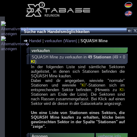
Suche nach Handelsmöglichkeiten
Handel
|
verkaufen (Waren)
|
SQUASH Mine
verkaufen
SQUASH Mine zu verkaufen in
49 Stationen
(49 + 0
KI
):
In der folgenden Liste sind sämtliche Sektoren
aufgelistet, in denen sich Stationen befinden die
SQUASH Mine kaufen.
Dabei wird dir angegeben, wieviele "normale"
Stationen und wieviele "
KI
"-Stationen sich im
entsprechenden Sektor befinden. (Hinweis zu
KI
-
Stationen am Ende der Liste). Die Sektoren sind
nach Rassen zusammengefasst. Bei Klick auf einen
Sektor wird dir dieser in der Galaxiekarte angezeigt.
Um eine Liste von Stationen eines Sektors, die
SQUASH Mine kaufen zu erhalten, klicke beim
gewünschten Sektor in der Spalte "Stationen" auf
"zeige".
Argonen
verberge info