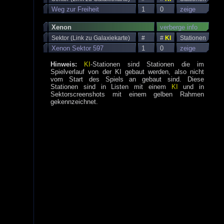
Weg zur Freiheit
1
0
zeige
Xenon
verberge info
Sektor (Link zu Galaxiekarte)
#
#
KI
Stationen
Xenon Sektor 597
1
0
zeige
Hinweis:
KI
-Stationen sind Stationen die im
Spielverlauf von der KI gebaut werden, also nicht
vom Start des Spiels an gebaut sind. Diese
Stationen sind in Listen mit einem
KI
und in
Sektorscreenshots mit einem gelben Rahmen
gekennzeichnet.