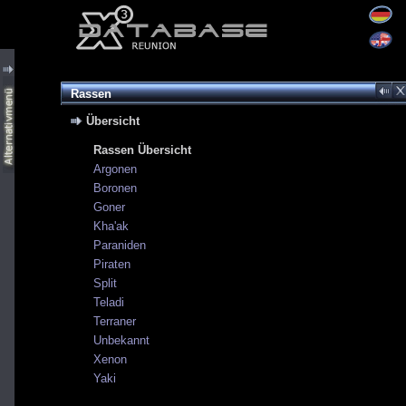
Rassen
Übersicht
Rassen Übersicht
Argonen
Boronen
Goner
Kha'ak
Paraniden
Piraten
Split
Teladi
Terraner
Unbekannt
Xenon
Yaki