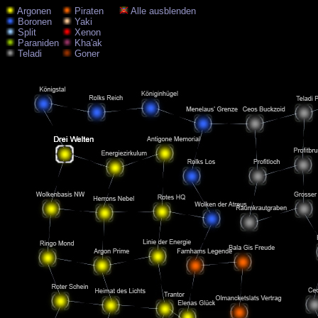
Argonen
Piraten
Alle ausblenden
Boronen
Yaki
Split
Xenon
Paraniden
Kha'ak
Teladi
Goner