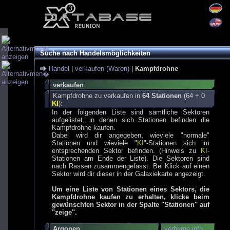
Suche nach Handelsmöglichkeiten
Handel
|
verkaufen (Waren)
|
Kampfdrohne
verkaufen
Kampfdrohne zu verkaufen in
64 Stationen
(64 + 0
KI
):
In der folgenden Liste sind sämtliche Sektoren
aufgelistet, in denen sich Stationen befinden die
Kampfdrohne kaufen.
Dabei wird dir angegeben, wieviele "normale"
Stationen und wieviele "
KI
"-Stationen sich im
entsprechenden Sektor befinden. (Hinweis zu
KI
-
Stationen am Ende der Liste). Die Sektoren sind
nach Rassen zusammengefasst. Bei Klick auf einen
Sektor wird dir dieser in der Galaxiekarte angezeigt.
Um eine Liste von Stationen eines Sektors, die
Kampfdrohne kaufen zu erhalten, klicke beim
gewünschten Sektor in der Spalte "Stationen" auf
"zeige".
Argonen
verberge info