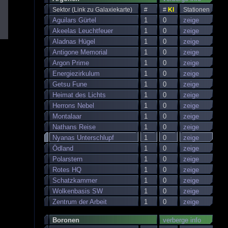
Sektor (Link zu Galaxiekarte)
#
#
KI
Stationen
Aguilars Gürtel
1
0
zeige
Akeelas Leuchtfeuer
1
0
zeige
Aladnas Hügel
1
0
zeige
Antigone Memorial
1
0
zeige
Argon Prime
1
0
zeige
Energiezirkulum
1
0
zeige
Getsu Fune
1
0
zeige
Heimat des Lichts
1
0
zeige
Herrons Nebel
1
0
zeige
Montalaar
1
0
zeige
Nathans Reise
1
0
zeige
Nyanas Unterschlupf
1
0
zeige
Ödland
1
0
zeige
Polarstern
1
0
zeige
Rotes HQ
1
0
zeige
Schatzkammer
1
0
zeige
Wolkenbasis SW
1
0
zeige
Zentrum der Arbeit
1
0
zeige
Boronen
verberge info