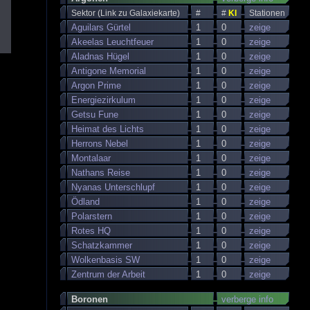
Sektor (Link zu Galaxiekarte)
#
#
KI
Stationen
Aguilars Gürtel
1
0
zeige
Akeelas Leuchtfeuer
1
0
zeige
Aladnas Hügel
1
0
zeige
Antigone Memorial
1
0
zeige
Argon Prime
1
0
zeige
Energiezirkulum
1
0
zeige
Getsu Fune
1
0
zeige
Heimat des Lichts
1
0
zeige
Herrons Nebel
1
0
zeige
Montalaar
1
0
zeige
Nathans Reise
1
0
zeige
Nyanas Unterschlupf
1
0
zeige
Ödland
1
0
zeige
Polarstern
1
0
zeige
Rotes HQ
1
0
zeige
Schatzkammer
1
0
zeige
Wolkenbasis SW
1
0
zeige
Zentrum der Arbeit
1
0
zeige
Boronen
verberge info