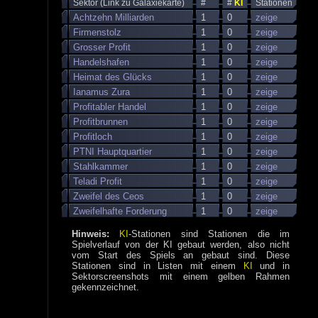
Sektor (Link zu Galaxiekarte)
#
#
KI
Stationen
Achtzehn Milliarden
1
0
zeige
Firmenstolz
1
0
zeige
Grosser Profit
1
0
zeige
Handelshafen
1
0
zeige
Heimat des Glücks
1
0
zeige
Ianamus Zura
1
0
zeige
Profitabler Handel
1
0
zeige
Profitbrunnen
1
0
zeige
Profitloch
1
0
zeige
PTNI Hauptquartier
1
0
zeige
Stahlkammer
1
0
zeige
Teladi Profit
1
0
zeige
Zweifel des Ceos
1
0
zeige
Zweifelhafte Forderung
1
0
zeige
Hinweis:
KI
-Stationen sind Stationen die im
Spielverlauf von der KI gebaut werden, also nicht
vom Start des Spiels an gebaut sind. Diese
Stationen sind in Listen mit einem
KI
und in
Sektorscreenshots mit einem gelben Rahmen
gekennzeichnet.