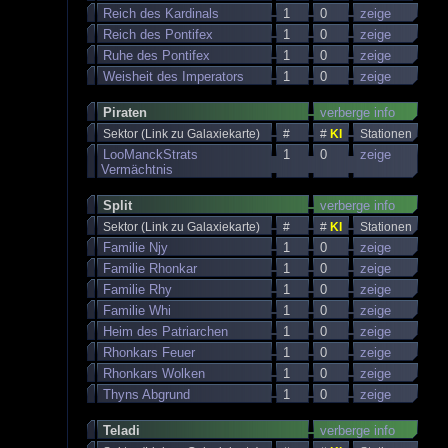
Reich des Kardinals
1
0
zeige
Reich des Pontifex
1
0
zeige
Ruhe des Pontifex
1
0
zeige
Weisheit des Imperators
1
0
zeige
Piraten
verberge info
Sektor (Link zu Galaxiekarte)
#
#
KI
Stationen
LooManckStrats
1
0
zeige
Vermächtnis
Split
verberge info
Sektor (Link zu Galaxiekarte)
#
#
KI
Stationen
Familie Njy
1
0
zeige
Familie Rhonkar
1
0
zeige
Familie Rhy
1
0
zeige
Familie Whi
1
0
zeige
Heim des Patriarchen
1
0
zeige
Rhonkars Feuer
1
0
zeige
Rhonkars Wolken
1
0
zeige
Thyns Abgrund
1
0
zeige
Teladi
verberge info