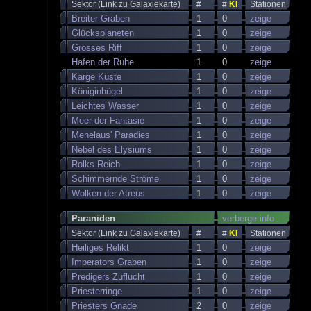
Sektor (Link zu Galaxiekarte)
#
#
KI
Stationen
Breiter Graben
1
0
zeige
Glücksplaneten
1
0
zeige
Grosses Riff
1
0
zeige
Hafen der Ruhe
1
0
zeige
Karge Küste
1
0
zeige
Königinhügel
1
0
zeige
Leichtes Wasser
1
0
zeige
Meer der Fantasie
1
0
zeige
Menelaus' Paradies
1
0
zeige
Nebel des Elysiums
1
0
zeige
Rolks Reich
1
0
zeige
Schimmernde Ströme
1
0
zeige
Wolken der Atreus
1
0
zeige
Paraniden
verberge info
Sektor (Link zu Galaxiekarte)
#
#
KI
Stationen
Heiliges Relikt
1
0
zeige
Imperators Graben
1
0
zeige
Predigers Zuflucht
1
0
zeige
Priesterringe
1
0
zeige
Priesters Gnade
2
0
zeige