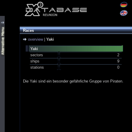
Races
overview
|
Yaki
Yaki
sectors
2
ships
9
stations
0
Die Yaki sind ein besonder gefährliche Gruppe von Piraten.