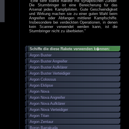
"Eine sehr starke Rakete mit synaptischen Zünder.
Die Sturmbringer ist eine Bereicherung für das
Arsenal jedes Kampfpiloten. Gute Geschwindigkeit
und Wirkung machen sie zu einer guten Wahl beim
Angreifen oder Abfangen mittlerer Kampfschiffe.
Insbesondere bei verdeckten Operationen, in denen
kein Scanner verwendet werden kann, ist die
Sturmbringer nicht zu überbieten."
Schiffe die diese Rakete verwenden k�nnen:
Argon Buster
Argon Buster Angreifer
Argon Buster Aufklärer
Argon Buster Verteidiger
Argon Colossus
Argon Eklipse
Argon Nova
Argon Nova Angreifer
Argon Nova Aufklärer
Argon Nova Verteidiger
Argon Titan
Argon Zentaur
Boron Barrakuda