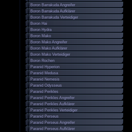
Boron Barrakuda Angreifer
Boron Barrakuda Aufklärer
Boron Barrakuda Verteidiger
Boron Hai
Boron Hydra
Boron Mako
Boron Mako Angreifer
Boron Mako Aufklärer
Boron Mako Verteidiger
Boron Rochen
Paranid Hyperion
Paranid Medusa
Paranid Nemesis
Paranid Odysseus
Paranid Perikles
Paranid Perikles Angreifer
Paranid Perikles Aufklärer
Paranid Perikles Verteidiger
Paranid Perseus
Paranid Perseus Angreifer
Paranid Perseus Aufklärer