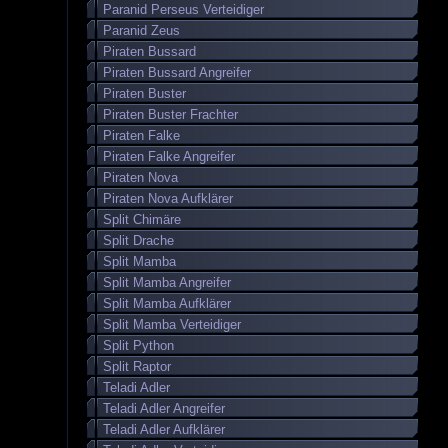
Paranid Perseus Verteidiger
Paranid Zeus
Piraten Bussard
Piraten Bussard Angreifer
Piraten Buster
Piraten Buster Frachter
Piraten Falke
Piraten Falke Angreifer
Piraten Nova
Piraten Nova Aufklärer
Split Chimäre
Split Drache
Split Mamba
Split Mamba Angreifer
Split Mamba Aufklärer
Split Mamba Verteidiger
Split Python
Split Raptor
Teladi Adler
Teladi Adler Angreifer
Teladi Adler Aufklärer