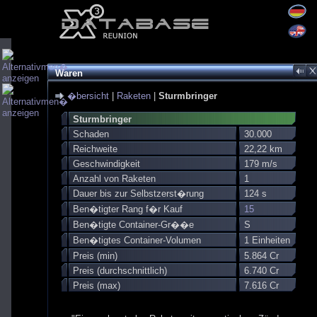
Waren
�bersicht
|
Raketen
|
Sturmbringer
Sturmbringer
Schaden
30.000
Reichweite
22,22 km
Geschwindigkeit
179 m/s
Anzahl von Raketen
1
Dauer bis zur Selbstzerst�rung
124 s
Ben�tigter Rang f�r Kauf
15
Ben�tigte Container-Gr��e
S
Ben�tigtes Container-Volumen
1 Einheiten
Preis (min)
5.864 Cr
Preis (durchschnittlich)
6.740 Cr
Preis (max)
7.616 Cr