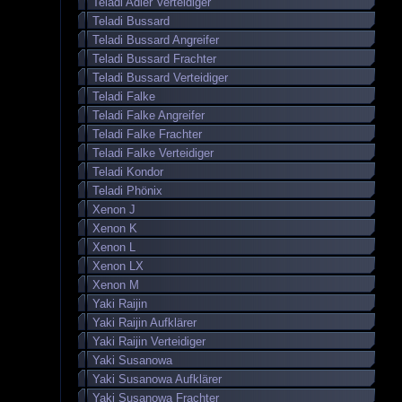
Teladi Adler Verteidiger
Teladi Bussard
Teladi Bussard Angreifer
Teladi Bussard Frachter
Teladi Bussard Verteidiger
Teladi Falke
Teladi Falke Angreifer
Teladi Falke Frachter
Teladi Falke Verteidiger
Teladi Kondor
Teladi Phönix
Xenon J
Xenon K
Xenon L
Xenon LX
Xenon M
Yaki Raijin
Yaki Raijin Aufklärer
Yaki Raijin Verteidiger
Yaki Susanowa
Yaki Susanowa Aufklärer
Yaki Susanowa Frachter