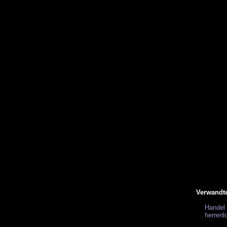
Verwandt
Handel 
herrenl