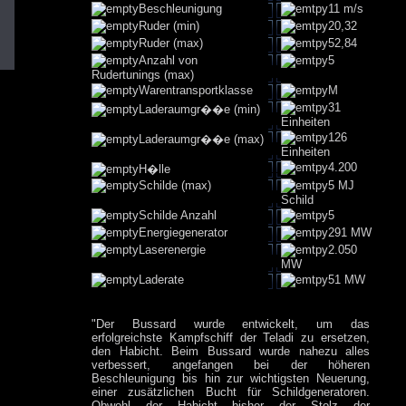
Beschleunigung
11 m/s
Ruder (min)
20,32
Ruder (max)
52,84
Anzahl von
5
Rudertunings (max)
Warentransportklasse
M
31
Laderaumgr��e (min)
Einheiten
126
Laderaumgr��e (max)
Einheiten
4.200
H�lle
Schilde (max)
5 MJ
Schild
Schilde Anzahl
5
Energiegenerator
291 MW
Laserenergie
2.050
MW
Laderate
51 MW
"Der Bussard wurde entwickelt, um das
erfolgreichste Kampfschiff der Teladi zu ersetzen,
den Habicht. Beim Bussard wurde nahezu alles
verbessert, angefangen bei der höheren
Beschleunigung bis hin zur wichtigsten Neuerung,
einer zusätzlichen Bucht für Schildgeneratoren.
Obwohl der Habicht bisher der Stolz der