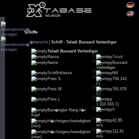
Schiffe
�bersicht
|
Schiff - Teladi Bussard Verteidiger
Teladi Bussard Verteidiger
Rasse
Teladi
Name
Bussard
Verteidiger
Schiffsklasse
M4
Preis S
756.143
Cr
Preis M
781.079
Cr
Preis L
1.010.655 Cr
8
Ben�tigter Rang f�r
Kauf
42,85
H�chstgeschwindigkeit
m/s
(min)
111,41
H�chstgeschwindigkeit
m/s
(max)