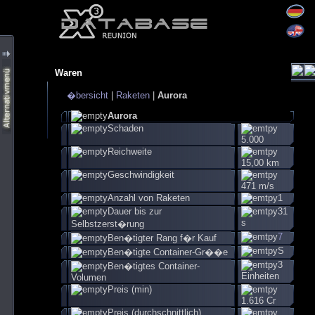
Waren
�bersicht
|
Raketen
|
Aurora
Aurora
Schaden
5.000
Reichweite
15,00 km
Geschwindigkeit
471 m/s
Anzahl von Raketen
1
Dauer bis zur
31
s
Selbstzerst�rung
7
Ben�tigter Rang f�r Kauf
S
Ben�tigte Container-Gr��e
3
Ben�tigtes Container-
Einheiten
Volumen
Preis (min)
1.616 Cr
Preis (durchschnittlich)