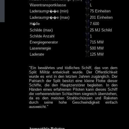
Warentransportklasse
L
Laderaumgr��e (min)
75 Einheiten
Laderaumgr��e (max)
201 Einheiten
H�lle
7.600
Schilde (max)
25 MJ Schild
Schilde Anzahl
1
Energiegenerator
715 MW
Laserenergie
500 MW
Laderate
125 MW
"Ein bewährtes und tödliches Schiff, das von dem
Split Militär entwickelt wurde. Der Öffentlichkeit
wurde es erst in den letzten Jahren zugänglich. Der
Patriarch der Split besitzt eine kleine Flotte dieser
Schiffe, die den Hauptzerstörer begleiten. In den
Händen eines erfahrenen Piloten kann dieses Schiff
die verheerendsten Schlachten siegreich überstehen,
da es den meisten Strahlschüssen und Raketen
durch seine hohe Geschwindigkeit einfach
ausweicht."
kompatible Raketen