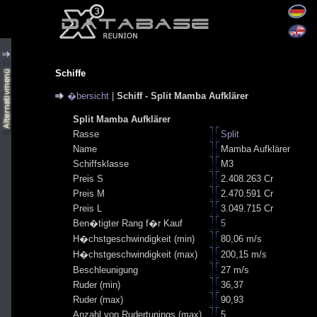
Schiffe
�bersicht
|
Schiff - Split Mamba Aufklärer
Split Mamba Aufklärer
Rasse
Split
Name
Mamba Aufklärer
Schiffsklasse
M3
Preis S
2.408.263 Cr
Preis M
2.470.591 Cr
Preis L
3.049.715 Cr
Ben�tigter Rang f�r Kauf
5
H�chstgeschwindigkeit (min)
80,06 m/s
H�chstgeschwindigkeit (max)
200,15 m/s
Beschleunigung
27 m/s
Ruder (min)
36,37
Ruder (max)
90,93
Anzahl von Rudertunings (max)
5