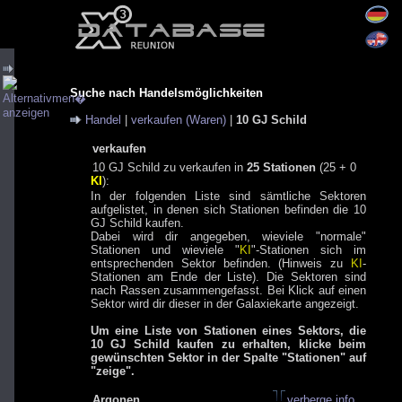
Suche nach Handelsmöglichkeiten
Handel
|
verkaufen (Waren)
|
10 GJ Schild
verkaufen
10 GJ Schild zu verkaufen in
25 Stationen
(25 + 0
KI
):
In der folgenden Liste sind sämtliche Sektoren
aufgelistet, in denen sich Stationen befinden die 10
GJ Schild kaufen.
Dabei wird dir angegeben, wieviele "normale"
Stationen und wieviele "
KI
"-Stationen sich im
entsprechenden Sektor befinden. (Hinweis zu
KI
-
Stationen am Ende der Liste). Die Sektoren sind
nach Rassen zusammengefasst. Bei Klick auf einen
Sektor wird dir dieser in der Galaxiekarte angezeigt.
Um eine Liste von Stationen eines Sektors, die
10 GJ Schild kaufen zu erhalten, klicke beim
gewünschten Sektor in der Spalte "Stationen" auf
"zeige".
Argonen
verberge info