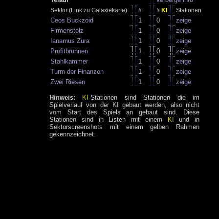
Sektor (Link zu Galaxiekarte)
#
#
KI
Stationen
Ceos Buckzoid
1
0
zeige
Firmenstolz
1
0
zeige
Ianamus Zura
1
0
zeige
Profitbrunnen
1
0
zeige
Stahlkammer
1
0
zeige
Turm der Finanzen
1
0
zeige
Zwei Riesen
1
0
zeige
Hinweis:
KI
-Stationen sind Stationen die im
Spielverlauf von der KI gebaut werden, also nicht
vom Start des Spiels an gebaut sind. Diese
Stationen sind in Listen mit einem
KI
und in
Sektorscreenshots mit einem gelben Rahmen
gekennzeichnet.