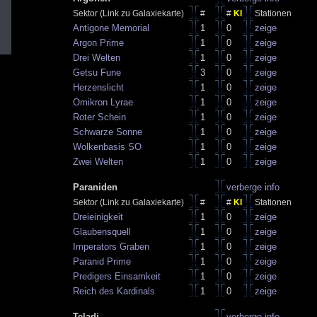
Sektor (Link zu Galaxiekarte)
#
#
KI
Stationen
Antigone Memorial
1
0
zeige
Argon Prime
1
0
zeige
Drei Welten
1
0
zeige
Getsu Fune
3
0
zeige
Herzenslicht
1
0
zeige
Omikron Lyrae
1
0
zeige
Roter Schein
1
0
zeige
Schwarze Sonne
1
0
zeige
Wolkenbasis SO
1
0
zeige
Zwei Welten
1
0
zeige
Paraniden
verberge info
Sektor (Link zu Galaxiekarte)
#
#
KI
Stationen
Dreieinigkeit
1
0
zeige
Glaubensquell
1
0
zeige
Imperators Graben
1
0
zeige
Paranid Prime
1
0
zeige
Predigers Einsamkeit
1
0
zeige
Reich des Kardinals
1
0
zeige
Teladi
verberge info