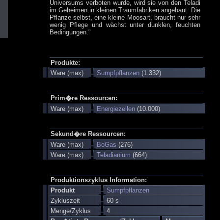
Universums verboten wurde, wird sie von den Teladi
im Geheimen in kleinen Traumfabriken angebaut. Die
Pflanze selbst, eine kleine Moosart, braucht nur sehr
wenig Pflege und wächst unter dunklen, feuchten
Bedingungen."
Produkte:
Ware (max)
Sumpfpflanzen
(1.332)
Prim�re Ressourcen:
Ware (max)
Energiezellen
(10.000)
Sekund�re Ressourcen:
Ware (max)
BoGas
(276)
Ware (max)
Teladianium
(664)
Produktionszyklus Information:
Produkt
Sumpfpflanzen
Zykluszeit
60 s
Menge/Zyklus
4