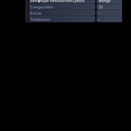
Ben�tigte Ressourcen/Zyklus
Menge
Energiezellen
30
BoGas
-
Teladianium
-