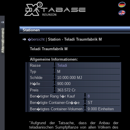
Stationen
�bersicht
|
Station - Teladi Traumfabrik M
Teladi Traumfabrik M
Allgemeine Informationen:
Rasse
Teladi
Typ
M
Schilde
10.000.000 MJ
H�lle
900.000
Preis
363.572 Cr
Ben�tigter Rang f�r Kauf
8
Ben�tigte Container-Gr��e
ST
Ben�tigtes Container-Volumen
9.000 Einheiten
"Aufgrund der Tatsache, dass der Anbau der
teladianischen Sumpfpflanze von allen Völkern des