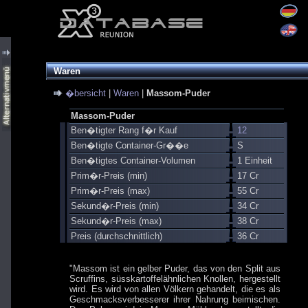
Waren
�bersicht
|
Waren
|
Massom-Puder
Massom-Puder
Ben�tigter Rang f�r Kauf
12
Ben�tigte Container-Gr��e
S
Ben�tigtes Container-Volumen
1 Einheit
Prim�r-Preis (min)
17 Cr
Prim�r-Preis (max)
55 Cr
Sekund�r-Preis (min)
34 Cr
Sekund�r-Preis (max)
38 Cr
Preis (durchschnittlich)
36 Cr
"Massom ist ein gelber Puder, das von den Split aus
Scruffins, süsskartoffelähnlichen Knollen, hergestellt
wird. Es wird von allen Völkern gehandelt, die es als
Geschmacksverbesserer ihrer Nahrung beimischen.