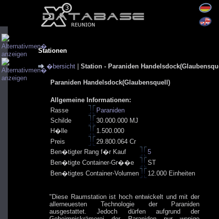
Stationen
�bersicht
|
Station - Paraniden Handelsdock(Glaubensque
Paraniden Handelsdock(Glaubensquell)
Allgemeine Informationen:
Rasse
Paraniden
Schilde
30.000.000 MJ
H�lle
1.500.000
Preis
29.800.064 Cr
Ben�tigter Rang f�r Kauf
5
Ben�tigte Container-Gr��e
ST
Ben�tigtes Container-Volumen
12.000 Einheiten
"Diese Raumstation ist hoch entwickelt und mit der
allerneuesten Technologie der Paraniden
ausgestattet. Jedoch dürfen aufgrund der
Geheimniskrämerei der Paraniden nur wenige