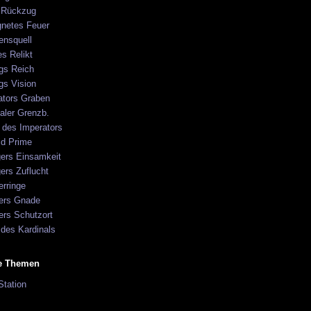
s Rückzug
netes Feuer
ensquell
es Relikt
gs Reich
gs Vision
ators Graben
aler Grenzb.
 des Imperators
id Prime
gers Einsamkeit
ers Zuflucht
erringe
ters Gnade
ers Schutzort
 des Kardinals
 des Pontifex
des Pontifex
e Themen
ige Herkunft
Station
eit des Imperators