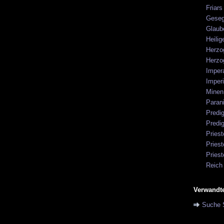
Friar
Geseg
Glaub
Heilig
Herzo
Herzo
Imper
Imperi
Minen
Paran
Predi
Predig
Priest
Pries
Priest
Reich
Reich
Ruhe 
Verwandt
Unheil
Suche 
Weish