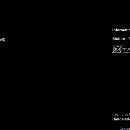
Informati
Station -
ll)
Liste von
Handelsd
Dreiei