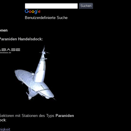
Benutzerdefinierte Suche
onen
 Paraniden Handelsdock:
 Sektoren mit Stationen des Typs
Paraniden
ock
:
nigkeit