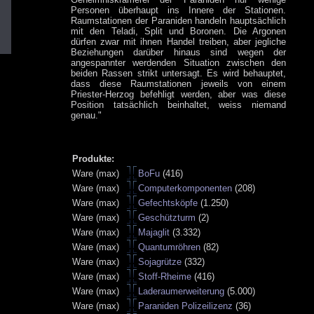
Personen überhaupt ins Innere der Stationen.
Raumstationen der Paraniden handeln hauptsächlich
mit den Teladi, Split und Boronen. Die Argonen
dürfen zwar mit ihnen Handel treiben, aber jegliche
Beziehungen darüber hinaus sind wegen der
angespannter werdenden Situation zwischen den
beiden Rassen strikt untersagt. Es wird behauptet,
dass diese Raumstationen jeweils von einem
Priester-Herzog befehligt werden, aber was diese
Position tatsächlich beinhaltet, weiss niemand
genau."
Produkte:
Ware (max)
BoFu
(416)
Ware (max)
Computerkomponenten
(208)
Ware (max)
Gefechtsköpfe
(1.250)
Ware (max)
Geschützturm
(2)
Ware (max)
Majaglit
(3.332)
Ware (max)
Quantumröhren
(82)
Ware (max)
Sojagrütze
(332)
Ware (max)
Stoff-Rheime
(416)
Ware (max)
Laderaumerweiterung
(5.000)
Ware (max)
Paraniden Polizeilizenz
(36)