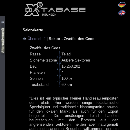
Sektorkarte
Übersicht2
|
Sektor - Zweifel des Ceos
Zweifel des Ceos
Rasse
Teladi
Sicherheitszone
Äußere Sektoren
Bev.
16.260.202
Planeten
4
Sonnen
100 %
Torabstand
60 km
"Dies ist ein typischer kleiner Handlesaußenposten
der Teladi. Hier werden einige teladianische
Spezialgüter und traditionelle Nahrungsmittel sowohl
für den lokalen Markt als auch für den Export
hergestellt. Die ansässigen Teladi handeln
hauptsächlich mit den Boronen aus den
angrenzenden Sektoren, heißen aber naturgemäß
auch jeden anderen Besucher willkommen, der ein