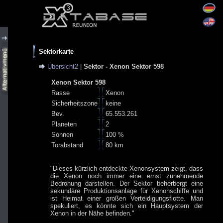
Sektorkarte
Übersicht2
|
Sektor - Xenon Sektor 598
Xenon Sektor 598
Rasse
Xenon
Sicherheitszone
keine
Bev.
65.553.261
Planeten
2
Sonnen
100 %
Torabstand
80 km
"Dieses kürzlich entdeckte Xenonsystem zeigt, dass
die Xenon noch immer eine ernst zunehmende
Bedrohung darstellen. Der Sektor beherbergt eine
sekundäre Produktionsanlage für Xenonschiffe und
ist Heimat einer großen Verteidigungsflotte. Man
spekuliert, es könnte sich ein Hauptsystem der
Xenon in der Nähe befinden."