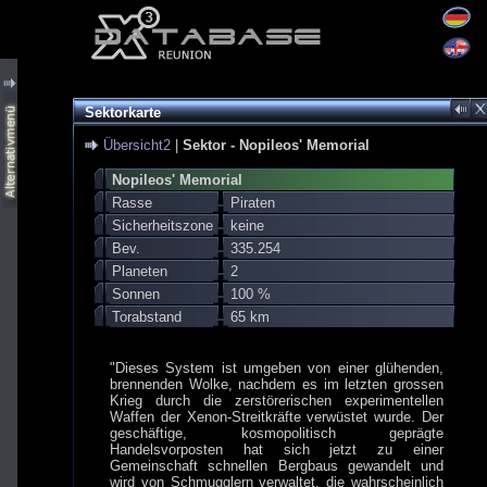
Sektorkarte
Übersicht2
|
Sektor - Nopileos' Memorial
Nopileos' Memorial
Rasse
Piraten
Sicherheitszone
keine
Bev.
335.254
Planeten
2
Sonnen
100 %
Torabstand
65 km
"Dieses System ist umgeben von einer glühenden,
brennenden Wolke, nachdem es im letzten grossen
Krieg durch die zerstörerischen experimentellen
Waffen der Xenon-Streitkräfte verwüstet wurde. Der
geschäftige, kosmopolitisch geprägte
Handelsvorposten hat sich jetzt zu einer
Gemeinschaft schnellen Bergbaus gewandelt und
wird von Schmugglern verwaltet, die wahrscheinlich