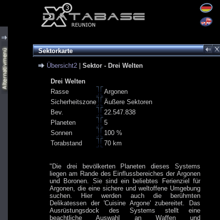
Sektorkarte
Übersicht2
|
Sektor - Drei Welten
Drei Welten
Rasse
Argonen
Sicherheitszone
Äußere Sektoren
Bev.
22.547.838
Planeten
5
Sonnen
100 %
Torabstand
70 km
"Die drei bevölkerten Planeten dieses Systems
liegen am Rande des Einflussbereiches der Argonen
und Boronen. Sie sind ein beliebtes Ferienziel für
Argonen, die eine sichere und weltoffene Umgebung
suchen. Hier werden auch die berühmten
Delikatessen der 'Cuisine Argone' zubereitet. Das
Ausrüstungsdock des Systems stellt eine
beachtliche Auswahl an Waffen und