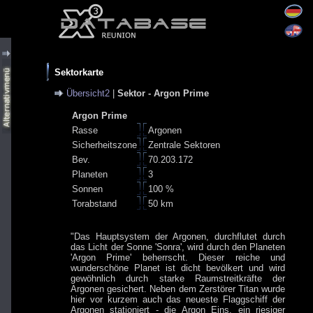
Sektorkarte
Übersicht2
|
Sektor - Argon Prime
Argon Prime
Rasse
Argonen
Sicherheitszone
Zentrale Sektoren
Bev.
70.203.172
Planeten
3
Sonnen
100 %
Torabstand
50 km
"Das Hauptsystem der Argonen, durchflutet durch
das Licht der Sonne 'Sonra', wird durch den Planeten
'Argon Prime' beherrscht. Dieser reiche und
wunderschöne Planet ist dicht bevölkert und wird
gewöhnlich durch starke Raumstreitkräfte der
Argonen gesichert. Neben dem Zerstörer Titan wurde
hier vor kurzem auch das neueste Flaggschiff der
Argonen stationiert - die Argon Eins, ein riesiger