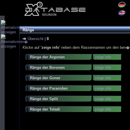
Ränge
Übersicht
|
8
Klicke auf
'zeige info'
neben dem Rassennamen um den ben�tig
Ränge der Argonen
zeige info
Ränge der Boronen
zeige info
Ränge der Goner
zeige info
Ränge der Paraniden
zeige info
Ränge der Split
zeige info
Ränge der Teladi
zeige info