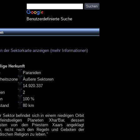
Benutzerdefinierte Suche
on
in der Sektorkarte anzeigen (mehr Informationen)
lige Herkunft
e
Paraniden
rheitszone
Äußere Sektoren
14.920.337
ten
2
en
100 %
stand
80 km
r Sektor befindet sich in einem niedrigen Orbit
eindseligen Planeten Xhar'Bar, dessen
isten von den Priestern Xaars angeklagt
n, nicht nach den Regeln und Geboten der
dischen Religion zu leben."