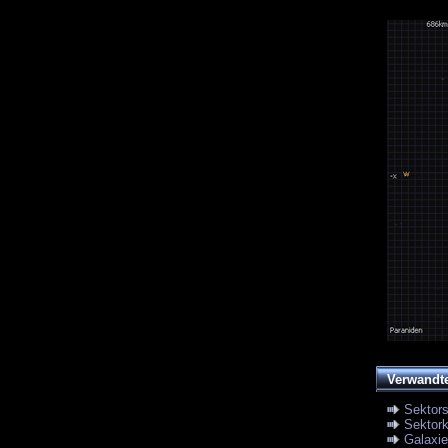
Verwandt
Sektor
Sektork
Galaxi