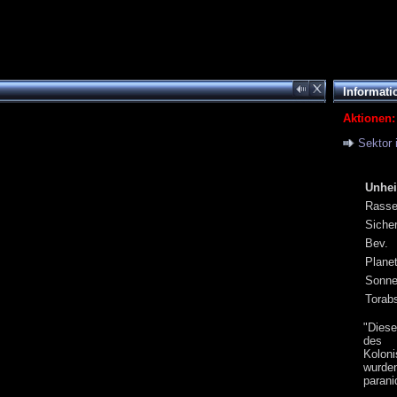
Informati
Aktionen:
Sektor 
Unhei
Rass
Siche
Bev.
Plane
Sonn
Torab
"Diese
des f
Kolon
wurde
parani