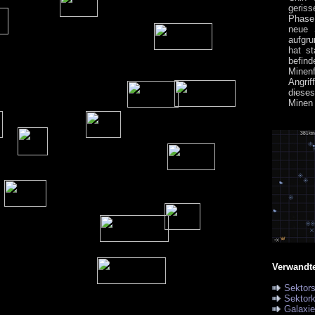
geriss
Phase
neue S
aufgru
hat s
befind
Minen
Angri
dieses
Minen 
Verwandt
Sektor
Sektork
Galaxi