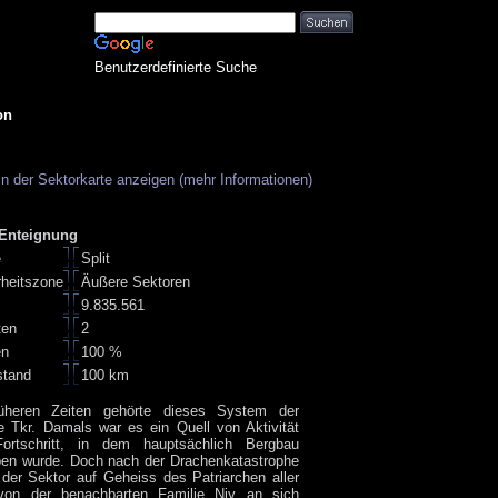
Benutzerdefinierte Suche
on
in der Sektorkarte anzeigen (mehr Informationen)
 Enteignung
e
Split
rheitszone
Äußere Sektoren
9.835.561
ten
2
en
100 %
stand
100 km
rüheren Zeiten gehörte dieses System der
e Tkr. Damals war es ein Quell von Aktivität
ortschritt, in dem hauptsächlich Bergbau
ben wurde. Doch nach der Drachenkatastrophe
der Sektor auf Geheiss des Patriarchen aller
von der benachbarten Familie Njy an sich