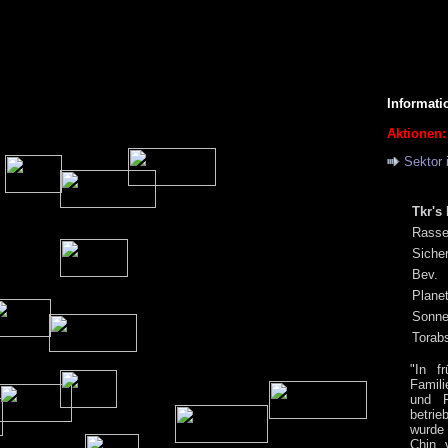
Informati
Aktionen:
Sektor 
Tkr's
Rass
Siche
Bev.
Plane
Sonn
Torab
"In f
Famili
und F
betrie
wurde 
Chin 