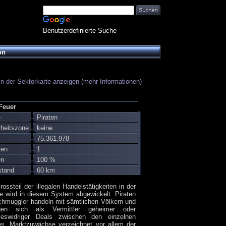
Benutzerdefinierte Suche
on
in der Sektorkarte anzeigen (mehr Informationen)
 Feuer
e
Piraten
rheitszone
keine
75.361.978
ten
1
en
100 %
stand
60 km
rossteil der illegalen Handelstätigkeiten in der
e wird in diesem System abgewickelt. Piraten
hmuggler handeln mit sämtlichen Völkern und
igen sich als Vermittler geheimer oder
zeswidriger Deals zwischen den einzelnen
es. Marktzuwächse verzeichnet vor allem der