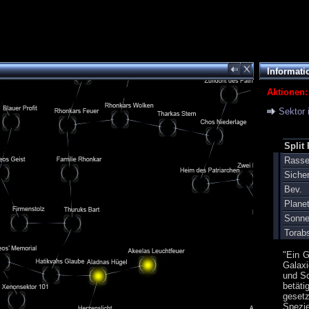
Informati
Aktionen:
Sektor 
Split
Rass
Siche
Bev.
Plane
Sonn
Torab
"Ein G
Galaxi
und Sc
betät
geset
Spezi