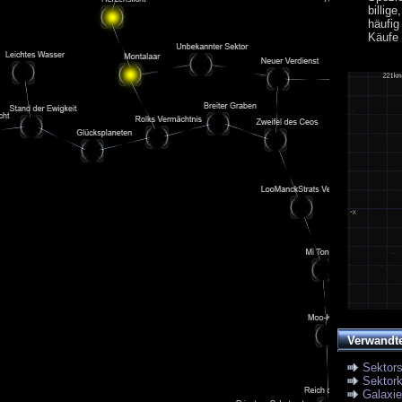
billi
häufi
Käufe 
Verwandt
Sektor
Sektork
Galaxi