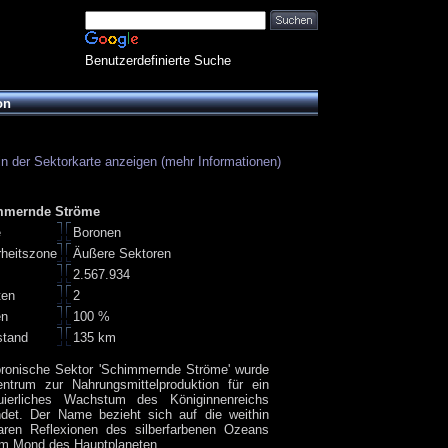
Benutzerdefinierte Suche
on
in der Sektorkarte anzeigen (mehr Informationen)
mmernde Ströme
e
Boronen
rheitszone
Äußere Sektoren
2.567.934
ten
2
en
100 %
stand
135 km
oronische Sektor 'Schimmernde Ströme' wurde
entrum zur Nahrungsmittelproduktion für ein
nuierliches Wachstum des Königinnenreichs
ndet. Der Name bezieht sich auf die weithin
baren Reflexionen des silberfarbenen Ozeans
em Mond des Hauptplaneten.