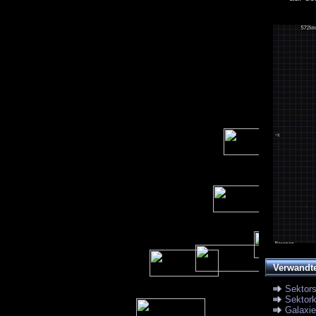
Verwandt
Sektor
Sektork
Galaxi