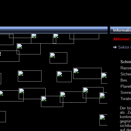
Informati
Aktionen:
Sektor 
Schi
Rass
Siche
Bev.
Plane
Sonn
Torab
Der b
als Z
konti
gegrü
sicht
auf d