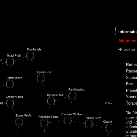
Informati
Aktionen:
Sektor 
Rote
Rass
Siche
Bev.
Plane
Sonn
Torab
Die W
vorwi
und d
befi
Gründ
imme