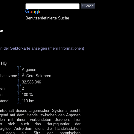
Benutzerdefinierte Suche
on
in der Sektorkarte anzeigen (mehr Informationen)
s HQ
e
Argonen
rheitszone
Äußere Sektoren
32.583.346
ten
2
en
100 %
stand
110 km
irtschaft dieses argonischen Systems beruht
egend auf dem Handel zwischen den Argonen
en mit ihnen verbündeten Boronen. Hier
ndet sich auch das Hauptquartier der
ergilde. Außerdem dient die Handelsstation
r noch als Sitz der boronischen