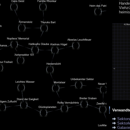
Hande
Viehz
heimis
Verwandt
Sektor
Sektork
Galaxi