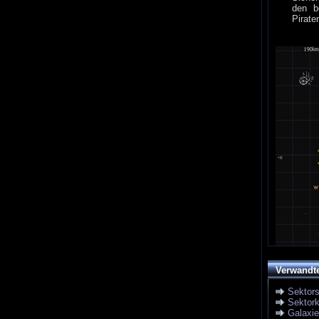
den b
Pirate
Verwandt
Sektor
Sektork
Galaxi