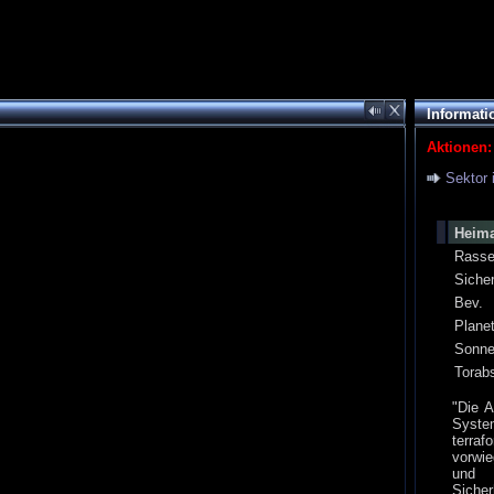
Informati
Aktionen:
Sektor 
Heima
Rass
Siche
Bev.
Plane
Sonn
Torab
"Die A
Syste
terraf
vorwie
und 
Siche