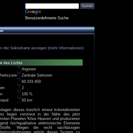
Benutzerdefinierte Suche
on
in der Sektorkarte anzeigen (mehr Informationen)
t des Lichts
e
Argonen
rheitszone
Zentrale Sektoren
60.333.459
ten
2
en
100 %
stand
50 km
nlagen dieses kürzlich erneut kolonialisierten
ms liegen verstreut in der Nähe des jetzt
ormten Planeten 'Khos Heaven' und produzieren
gend hochqualitative elektronische Elemente
Stoffe. Wegen der recht nachlässigen
rheitsvorkehrungen gehört dieses System zu