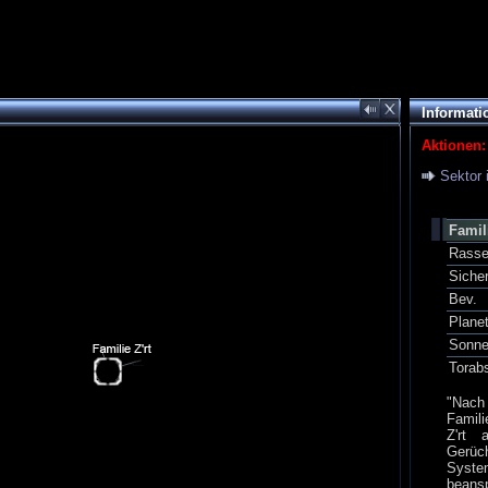
Informati
Aktionen:
Sektor 
Famili
Rass
Siche
Bev.
Plane
Sonn
Torab
"Nach
Famili
Z'rt 
Gerüch
Syste
beans