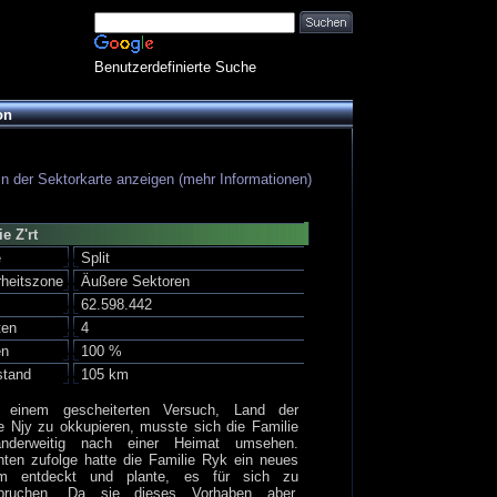
Benutzerdefinierte Suche
on
in der Sektorkarte anzeigen (mehr Informationen)
e Z'rt
e
Split
rheitszone
Äußere Sektoren
62.598.442
ten
4
en
100 %
stand
105 km
 einem gescheiterten Versuch, Land der
e Njy zu okkupieren, musste sich die Familie
anderweitig nach einer Heimat umsehen.
ten zufolge hatte die Familie Ryk ein neues
m entdeckt und plante, es für sich zu
pruchen. Da sie dieses Vorhaben aber,