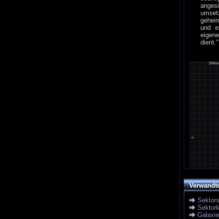
anges
umset
geheim
und e
eigen
dient."
Verwandt
Sektor
Sektork
Galaxi