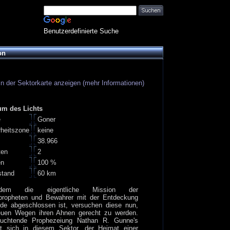
Benutzerdefinierte Suche
on
in der Sektorkarte anzeigen (mehr Informationen)
um des Lichts
e
Goner
rheitszone
keine
38.966
ten
2
en
100 %
stand
60 km
hdem die eigentliche Mission der
propheten und Bewahrer mit der Entdeckung
rde abgeschlossen ist, versuchen diese nun,
euen Wegen ihren Ahnen gerecht zu werden.
euchtende Prophezeiung Nathan R. Gunne's
nt sich in diesem Sektor, der Heimat einer