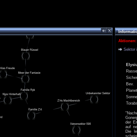
Informati
Aktionen:
Sektor 
Elysi
Rass
Siche
Bev.
Plane
Sonn
Torab
"Nac
Goner
der E
auf n
Die l
schei