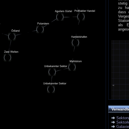
stetig
zu ha
dass 
Verges
Statio
als E
anges
Verwandt
Sektor
Sektork
Galaxi