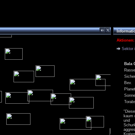
Informati
Aktionen:
Sektor 
Bala 
Rass
Siche
Bev.
Plane
Sonn
Torab
"Dies
kaum m
und 
Schur
aggre
Krat