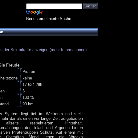
Benutzerdefinierte Suche
on
in der Sektorkarte anzeigen (mehr Informationen)
Gis Freude
e
Piraten
rheitszone
keine
17.634.298
ten
3
en
100 %
stand
90 km
es System liegt tief im Weltraum und stellt
ehr dar als einen vor langer Zeit aufgebauten
allseits respektierten Hinterhalt.
kenabsteigen der Teladi und Argonen bieten
ssiven Piratentruppen Schutz. Auf einem mit
ern übersäten Mond liegen die Wracks