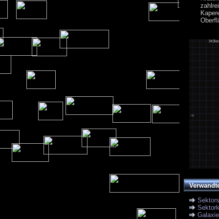
zahlr
Kaper
Oberfl
Verwandt
Sektor
Sektork
Galaxi