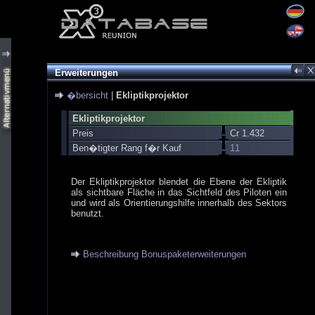
Erweiterungen
�bersicht
|
Ekliptikprojektor
Ekliptikprojektor
Preis
Cr 1.432
Ben�tigter Rang f�r Kauf
11
Der Ekliptikprojektor blendet die Ebene der Ekliptik
als sichtbare Fläche in das Sichtfeld des Piloten ein
und wird als Orientierungshilfe innerhalb des Sektors
benutzt.
Beschreibung Bonuspaketerweiterungen