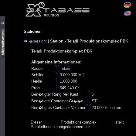
Stationen
�bersicht
|
Station - Teladi Produktionskomplex PBK
Teladi Produktionskomplex PBK
Allgemeine Informationen:
Rasse
Teladi
Schilde
9.000.000 MJ
H�lle
1.000.000
Preis
649.240 Cr
Ben�tigter Rang f�r Kauf
5
Ben�tigte Container-Gr��e
ST
Ben�tigtes Container-Volumen
20.000 Einheiten
Dieser Produktionskomplex stellt
Partikelbeschleunigerkanonen her.