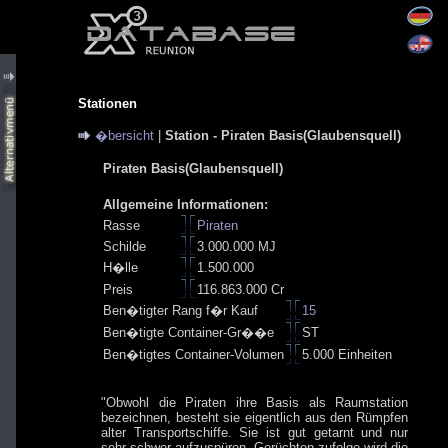
Stationen
�bersicht
|
Station - Piraten Basis(Glaubensquell)
Piraten Basis(Glaubensquell)
Allgemeine Informationen:
Rasse
Piraten
Schilde
3.000.000 MJ
H�lle
1.500.000
Preis
116.863.000 Cr
Ben�tigter Rang f�r Kauf
15
Ben�tigte Container-Gr��e
ST
Ben�tigtes Container-Volumen
5.000 Einheiten
"Obwohl die Piraten ihre Basis als Raumstation
bezeichnen, besteht sie eigentlich aus den Rümpfen
alter Transportschiffe. Sie ist gut getarnt und nur
sehr schwer aufzuspüren. Gerüchten zufolge wird die