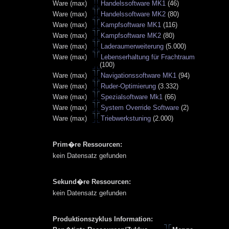
Ware (max)
Handelssoftware MK1
(46)
Ware (max)
Handelssoftware MK2
(80)
Ware (max)
Kampfsoftware MK1
(116)
Ware (max)
Kampfsoftware MK2
(80)
Ware (max)
Laderaumerweiterung
(5.000)
Ware (max)
Lebenserhaltung für Frachtraum
(100)
Ware (max)
Navigationssoftware MK1
(94)
Ware (max)
Ruder-Optimierung
(3.332)
Ware (max)
Spezialsoftware Mk1
(66)
Ware (max)
System Override Software
(2)
Ware (max)
Triebwerkstuning
(2.000)
Prim�re Ressourcen:
kein Datensatz gefunden
Sekund�re Ressourcen:
kein Datensatz gefunden
Produktionszyklus Information: