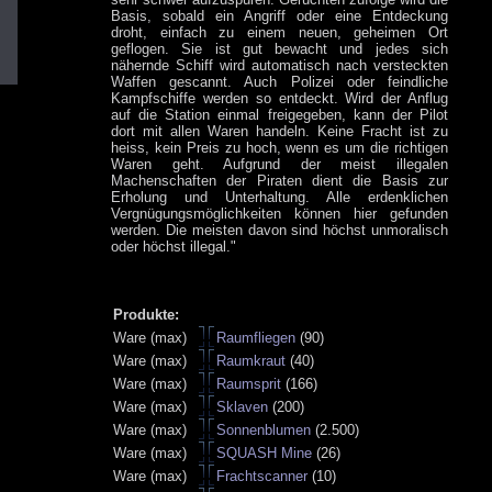
Basis, sobald ein Angriff oder eine Entdeckung
droht, einfach zu einem neuen, geheimen Ort
geflogen. Sie ist gut bewacht und jedes sich
nähernde Schiff wird automatisch nach versteckten
Waffen gescannt. Auch Polizei oder feindliche
Kampfschiffe werden so entdeckt. Wird der Anflug
auf die Station einmal freigegeben, kann der Pilot
dort mit allen Waren handeln. Keine Fracht ist zu
heiss, kein Preis zu hoch, wenn es um die richtigen
Waren geht. Aufgrund der meist illegalen
Machenschaften der Piraten dient die Basis zur
Erholung und Unterhaltung. Alle erdenklichen
Vergnügungsmöglichkeiten können hier gefunden
werden. Die meisten davon sind höchst unmoralisch
oder höchst illegal."
Produkte:
Ware (max)
Raumfliegen
(90)
Ware (max)
Raumkraut
(40)
Ware (max)
Raumsprit
(166)
Ware (max)
Sklaven
(200)
Ware (max)
Sonnenblumen
(2.500)
Ware (max)
SQUASH Mine
(26)
Ware (max)
Frachtscanner
(10)