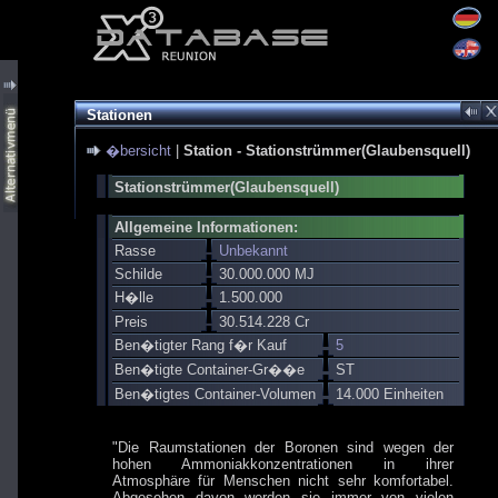
Stationen
�bersicht
|
Station - Stationstrümmer(Glaubensquell)
Stationstrümmer(Glaubensquell)
Allgemeine Informationen:
Rasse
Unbekannt
Schilde
30.000.000 MJ
H�lle
1.500.000
Preis
30.514.228 Cr
Ben�tigter Rang f�r Kauf
5
Ben�tigte Container-Gr��e
ST
Ben�tigtes Container-Volumen
14.000 Einheiten
"Die Raumstationen der Boronen sind wegen der
hohen Ammoniakkonzentrationen in ihrer
Atmosphäre für Menschen nicht sehr komfortabel.
Abgesehen davon werden sie immer von vielen