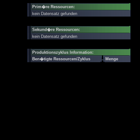
Prim�re Ressourcen:
kein Datensatz gefunden
Sekund�re Ressourcen:
kein Datensatz gefunden
Produktionszyklus Information:
Ben�tigte Ressourcen/Zyklus
Menge