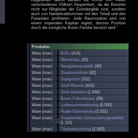
verschiedenen Völkern frequentiert, da die Boronen
nicht nur Mitglieder der Gründergilde sind, sondern
auch von Handelsabkommen mit den Teladi und den
Paraniden profitieren. Jede Raumstation wird von
einem imperialen Kapitän regiert, dessen Position
durch die königliche Boron Familie besetzt wird."
Produkte:
Ware (max)
BoFu
(416)
Ware (max)
Mikrochips
(20)
Ware (max)
Navigationssatellit
(40)
Ware (max)
Quantumröhren
(82)
Ware (max)
Sojagrütze
(332)
Ware (max)
Stoff-Rheime
(416)
Ware (max)
Stott-Gewürze
(1.666)
Ware (max)
Boron Polizeilizenz
(36)
Ware (max)
Laderaumerweiterung
(5.000)
Ware (max)
Ruder-Optimierung
(3.332)
Ware (max)
Singularitäts-Zeitverzerrungsantrieb
(1.110)
Ware (max)
Triebwerkstuning
(2.000)