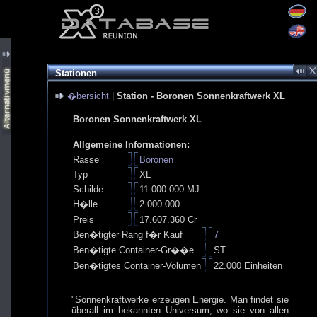
Stationen
�bersicht
|
Station - Boronen Sonnenkraftwerk XL
Boronen Sonnenkraftwerk XL
Allgemeine Informationen:
Rasse
Boronen
Typ
XL
Schilde
11.000.000 MJ
H�lle
2.000.000
Preis
17.607.360 Cr
Ben�tigter Rang f�r Kauf
7
Ben�tigte Container-Gr��e
ST
Ben�tigtes Container-Volumen
22.000 Einheiten
"Sonnenkraftwerke erzeugen Energie. Man findet sie
überall im bekannten Universum, wo sie von allen