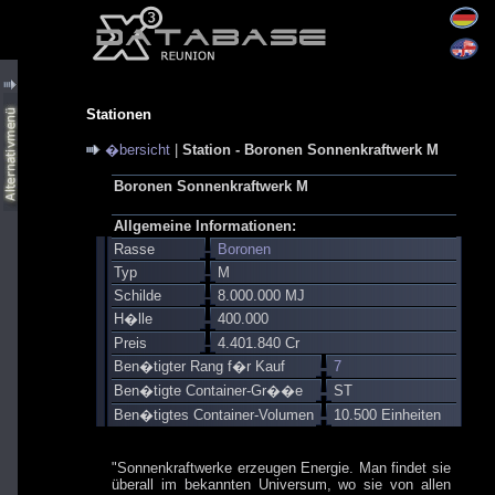
Stationen
�bersicht
|
Station - Boronen Sonnenkraftwerk M
Boronen Sonnenkraftwerk M
Allgemeine Informationen:
Rasse
Boronen
Typ
M
Schilde
8.000.000 MJ
H�lle
400.000
Preis
4.401.840 Cr
Ben�tigter Rang f�r Kauf
7
Ben�tigte Container-Gr��e
ST
Ben�tigtes Container-Volumen
10.500 Einheiten
"Sonnenkraftwerke erzeugen Energie. Man findet sie
überall im bekannten Universum, wo sie von allen