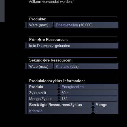
Völkern verwendet werden."
Produkte:
Ware (max)
Energiezellen
(10.000)
Prim�re Ressourcen:
kein Datensatz gefunden
Sekund�re Ressourcen:
Ware (max)
Kristalle
(332)
Produktionszyklus Information:
Produkt
Energiezellen
Zykluszeit
60 s
Menge/Zyklus
132
Ben�tigte Ressourcen/Zyklus
Menge
Kristalle
-