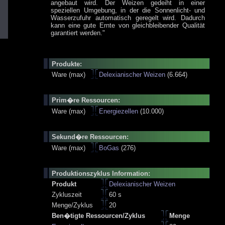
angebaut wird. Der Weizen gedeiht in einer
speziellen Umgebung, in der die Sonnenlicht- und
Wasserzufuhr automatisch geregelt wird. Dadurch
kann eine gute Ernte von gleichbleibender Qualität
garantiert werden."
Produkte:
Ware (max)
Delexianischer Weizen
(6.664)
Prim�re Ressourcen:
Ware (max)
Energiezellen
(10.000)
Sekund�re Ressourcen:
Ware (max)
BoGas
(276)
Produktionszyklus Information:
Produkt
Delexianischer Weizen
Zykluszeit
60 s
Menge/Zyklus
20
Ben�tigte Ressourcen/Zyklus
Menge