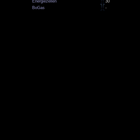
Energiezellen
30
BoGas
-