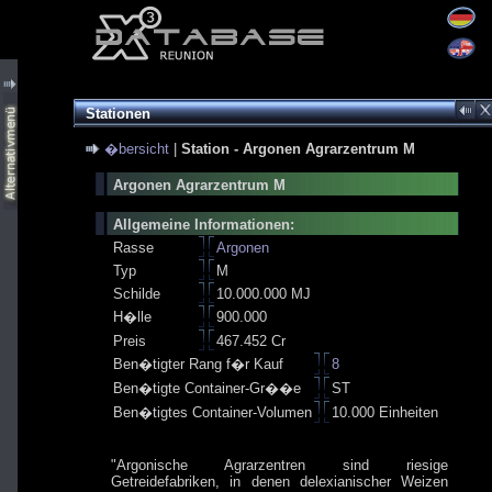
Stationen
�bersicht
|
Station - Argonen Agrarzentrum M
Argonen Agrarzentrum M
Allgemeine Informationen:
Rasse
Argonen
Typ
M
Schilde
10.000.000 MJ
H�lle
900.000
Preis
467.452 Cr
Ben�tigter Rang f�r Kauf
8
Ben�tigte Container-Gr��e
ST
Ben�tigtes Container-Volumen
10.000 Einheiten
"Argonische Agrarzentren sind riesige
Getreidefabriken, in denen delexianischer Weizen