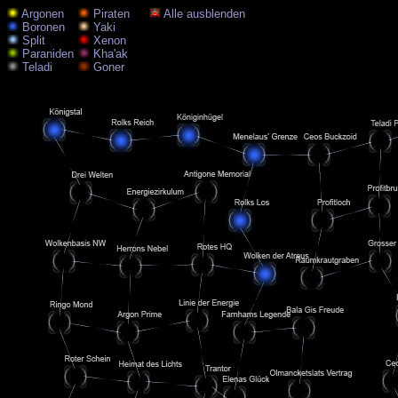
Argonen
Piraten
Alle ausblenden
Boronen
Yaki
Split
Xenon
Paraniden
Kha'ak
Teladi
Goner