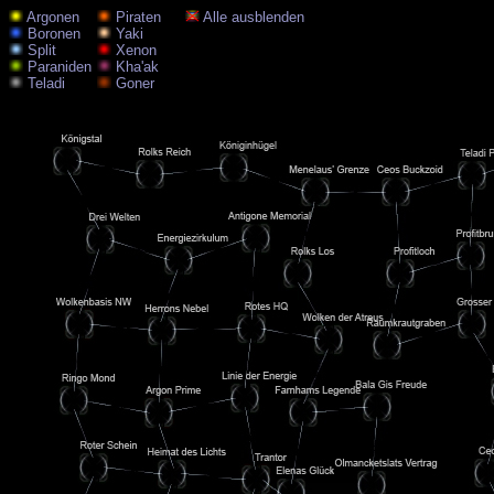
Argonen
Piraten
Alle ausblenden
Boronen
Yaki
Split
Xenon
Paraniden
Kha'ak
Teladi
Goner