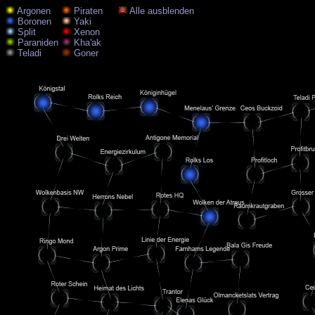
Argonen
Piraten
Alle ausblenden
Boronen
Yaki
Split
Xenon
Paraniden
Kha'ak
Teladi
Goner