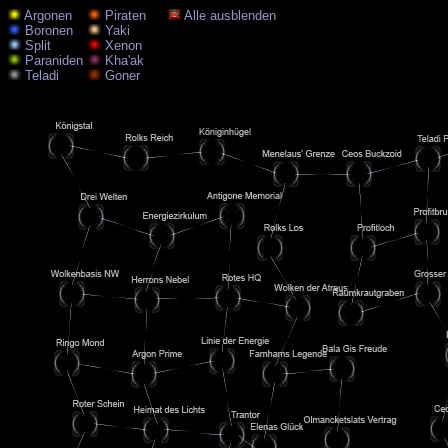
Argonen
Piraten
Alle ausblenden
Boronen
Yaki
Split
Xenon
Paraniden
Kha'ak
Teladi
Goner