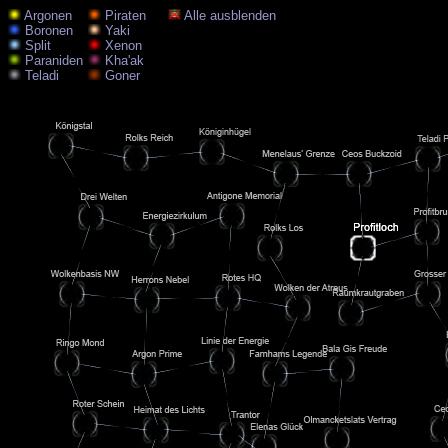
Argonen
Piraten
Alle ausblenden
Boronen
Yaki
Split
Xenon
Paraniden
Kha'ak
Teladi
Goner