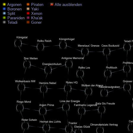
Argonen
Piraten
Alle ausblenden
Boronen
Yaki
Split
Xenon
Paraniden
Kha'ak
Teladi
Goner