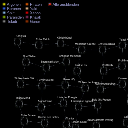
Argonen
Piraten
Alle ausblenden
Boronen
Yaki
Split
Xenon
Paraniden
Kha'ak
Teladi
Goner