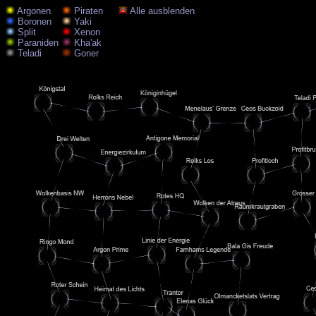
Argonen
Piraten
Alle ausblenden
Boronen
Yaki
Split
Xenon
Paraniden
Kha'ak
Teladi
Goner