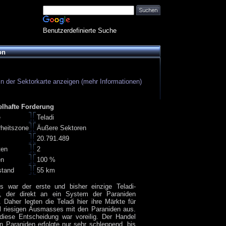
Benutzerdefinierte Suche
on
in der Sektorkarte anzeigen (mehr Informationen)
elhafte Forderung
e
Teladi
rheitszone
Äußere Sektoren
20.791.489
ten
2
en
100 %
stand
55 km
es war der erste und bisher einzige Teladi-
r, der direkt an ein System der Paraniden
. Daher legten die Teladi hier ihre Märkte für
l riesigen Ausmasses mit den Paraniden aus.
diese Entscheidung war voreilig. Der Handel
n Paraniden erfolgte nur sehr schleppend, bis