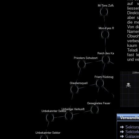
auf v
liesse
Direkt
aber s
die me
Von di
Namen
Obwoh
verbe
kaum 
Teladi
fast l
und ve
Verwandt
Sektor
Sektork
Galaxi