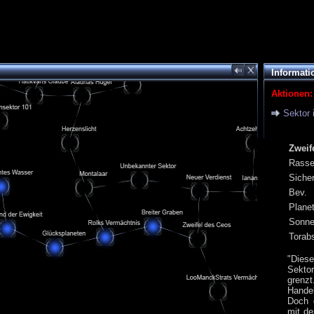
Informati
Aktionen:
Sektor 
Zweif
Rass
Siche
Bev.
Plane
Sonn
Torab
"Dies
Sekto
grenzt
Hande
Doch 
mit de