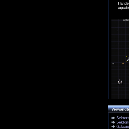
Handel
aquati
Verwandt
Sektor
Sektork
Galaxi