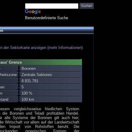
Benutzerdefinierte Suche
on
in der Sektorkarte anzeigen (mehr Informationen)
aus' Grenze
e
Boronen
rheitszone
Zentrale Sektoren
8.831.791
ten
5
en
100 %
stand
100 km
iesem vergleichsweise friedlichen System
n die Boronen und Teladi profitablen Handel.
ür alle Systeme der Boronen gilt auch hier,
ie Wirtschaft vor allem auf der Landwirtschaft
en Import von Rohstoffen beruht. Die
ndruckenden organischen Formen der