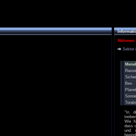
Informati
Aktionen:
Sektor 
Menel
Rass
Siche
Bev.
Plane
Sonn
Torab
"In d
treibe
Wie f
dass d
und d
beei